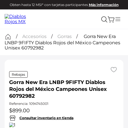
Obten hasta 12 MSI* con tarjetas participantes
Más información
Accesorios
Gorras
Gorra New Era
LNBP 9FIFTY Diablos Rojos del México Campeones
Unisex 60792982
Rebajas
Gorra New Era LNBP 9FIFTY Diablos
Rojos del México Campeones Unisex
60792982
Referencia
:
1094745001
$
899
.
00
Consultar inventario en tienda