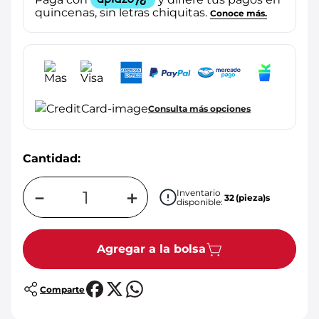
Consulta más opciones
Cantidad:
－
＋
Inventario
32
(pieza)s
disponible:
Agregar a la bolsa
Comparte