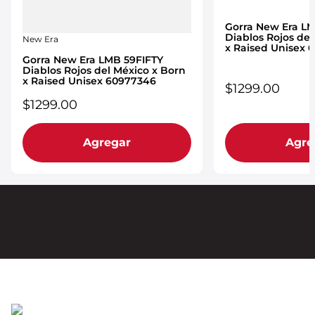
Gorra New Era LM
Diablos Rojos del
New Era
x Raised Unisex 
Gorra New Era LMB 59FIFTY
Diablos Rojos del México x Born
x Raised Unisex 60977346
$
1299
.
00
$
1299
.
00
Agregar
Agre