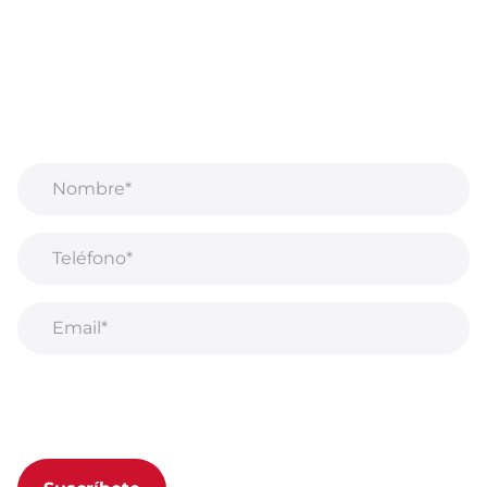
Regístrate para recibir correos electrónicos
¡Recibe información privilegiada sobre nuevos
productos, ventas, contenido exclusivo, eventos y
mucho más!
Al suscribirse a nuestro boletín, acepta nuestra
Política de privacidad.