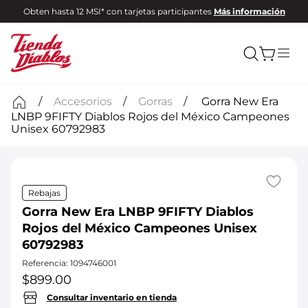
Obten hasta 12 MSI* con tarjetas participantes
Más información
Accesorios
Gorras
Gorra New Era
LNBP 9FIFTY Diablos Rojos del México Campeones
Unisex 60792983
Rebajas
Gorra New Era LNBP 9FIFTY Diablos
Rojos del México Campeones Unisex
60792983
Referencia
:
1094746001
$
899
.
00
Consultar inventario en tienda