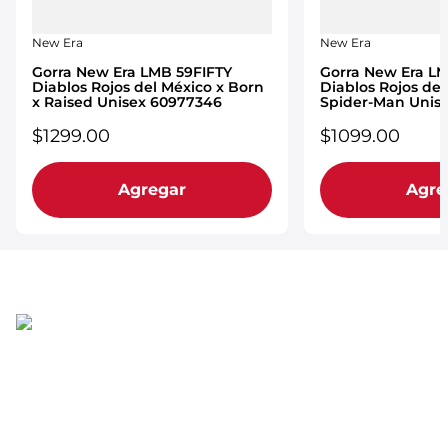
New Era
New Era
Gorra New Era LMB 59FIFTY
Gorra New Era L
Diablos Rojos del México x Born
Diablos Rojos del
x Raised Unisex 60977346
Spider-Man Unis
$
1299
.
00
$
1099
.
00
Agregar
Agre
Regístrate para recibir correos electrónicos
¡Recibe información privilegiada sobre nuevos
productos, ventas, contenido exclusivo, eventos y