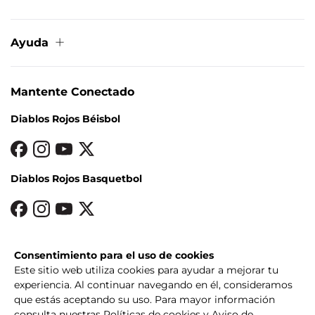
Sobre nosotros
Contacto
Ayuda
Aviso de privacidad
Términos y condiciones
Cambios y devoluciones
Política de Cookies
Condiciones de entrega
Mapa del sitio
Mantente Conectado
Métodos de pago
Preguntas frecuentes
Diablos Rojos Béisbol
Facturación
Diablos Rojos Basquetbol
Diablos Rojos Softbol
Consentimiento para el uso de cookies
Este sitio web utiliza cookies para ayudar a mejorar tu
experiencia. Al continuar navegando en él, consideramos
que estás aceptando su uso. Para mayor información
consulta nuestras
Políticas de cookies
y
Aviso de