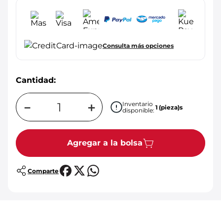
Consulta más opciones
Cantidad:
－
＋
Inventario
1
(pieza)s
disponible:
Agregar a la bolsa
Comparte