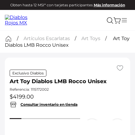
Obten hasta 12 MSI* con tarjetas participantes
Más información
Artículos Escarlatas
Art Toys
Art Toy
Diablos LMB Rocco Unisex
Exclusivo Diablos
Art Toy Diablos LMB Rocco Unisex
Referencia
:
1115172002
$
4199
.
00
Consultar inventario en tienda