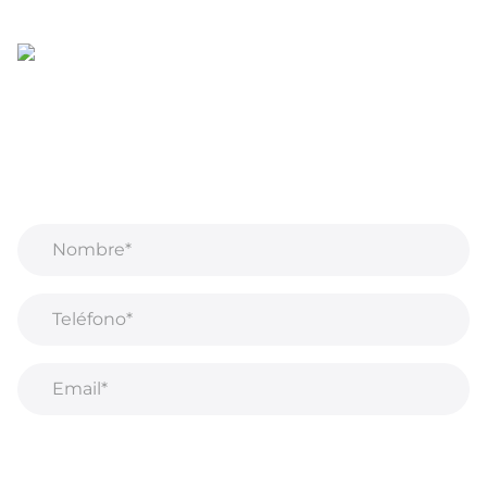
Regístrate para recibir correos electrónicos
¡Recibe información privilegiada sobre nuevos
productos, ventas, contenido exclusivo, eventos y
mucho más!
Al suscribirse a nuestro boletín, acepta nuestra