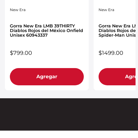
New Era
New Era
Gorra New Era LMB 39THIRTY
Gorra New Era LM
Diablos Rojos del México Onfield
Diablos Rojos del
Unisex 60943337
Spider-Man Unis
$
799
.
00
$
1499
.
00
Agregar
Agre