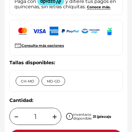
Consulta más opciones
CH-MD
MD-GD
Cantidad:
－
＋
Inventario
31
(pieza)s
disponible: