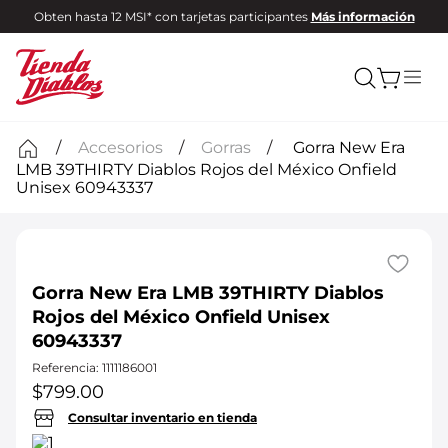
Obten hasta 12 MSI* con tarjetas participantes
Más información
Accesorios
Gorras
Gorra New Era
LMB 39THIRTY Diablos Rojos del México Onfield
Unisex 60943337
Gorra New Era LMB 39THIRTY Diablos
Rojos del México Onfield Unisex
60943337
Referencia
:
1111186001
$
799
.
00
Consultar inventario en tienda