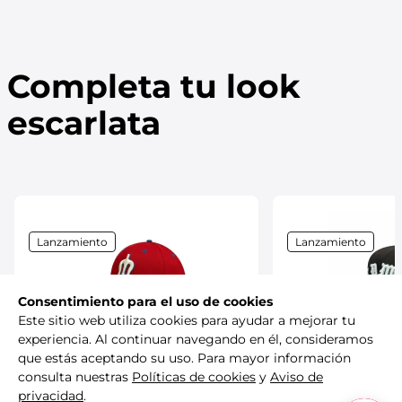
Completa tu look
escarlata
Lanzamiento
Lanzamiento
Consentimiento para el uso de cookies
Este sitio web utiliza cookies para ayudar a mejorar tu
experiencia. Al continuar navegando en él, consideramos
New Era
New Era
que estás aceptando su uso. Para mayor información
consulta nuestras
Políticas de cookies
y
Aviso de
Gorra New Era LMB 9FORTY
Gorra New Era LM
Diablos Rojos del México x
Diablos Rojos del
privacidad
.