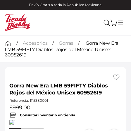
Envío Gratis a toda la República Mexicana.
Accesorios
Gorras
Gorra New Era
LMB 59FIFTY Diablos Rojos del México Unisex
60952619
Gorra New Era LMB 59FIFTY Diablos
Rojos del México Unisex 60952619
Referencia
:
1115380001
$
999
.
00
Consultar inventario en tienda