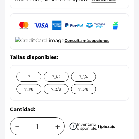
Consulta más opciones
7
7_1/2
7_1/4
7_1/8
7_3/8
7_5/8
Cantidad:
－
＋
Inventario
1
(pieza)s
disponible: