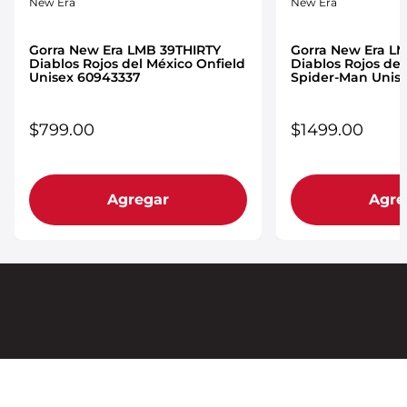
New Era
New Era
Gorra New Era LMB 39THIRTY
Gorra New Era LM
Diablos Rojos del México Onfield
Diablos Rojos del
Unisex 60943337
Spider-Man Unis
$
799
.
00
$
1499
.
00
Agregar
Agre