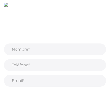
Regístrate para recibir correos electrónicos
¡Recibe información privilegiada sobre nuevos
productos, ventas, contenido exclusivo, eventos y
mucho más!
Al suscribirse a nuestro boletín, acepta nuestra
Política de privacidad.