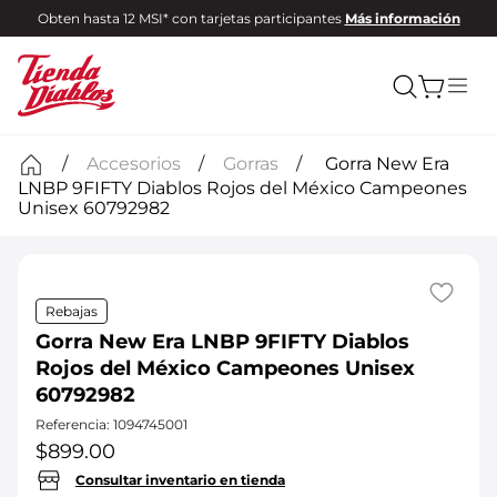
Obten hasta 12 MSI* con tarjetas participantes
Más información
Accesorios
Gorras
Gorra New Era
LNBP 9FIFTY Diablos Rojos del México Campeones
Unisex 60792982
Rebajas
Gorra New Era LNBP 9FIFTY Diablos
Rojos del México Campeones Unisex
60792982
Referencia
:
1094745001
$
899
.
00
Consultar inventario en tienda