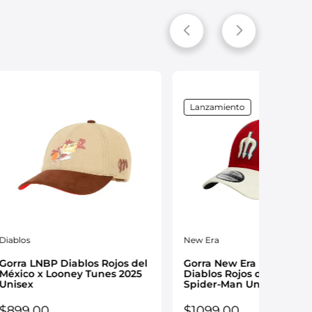
Lanzamiento
Diablos
New Era
Gorra LNBP Diablos Rojos del
Gorra New Era LMB 9FOR
México x Looney Tunes 2025
Diablos Rojos del México 
Unisex
Spider-Man Unisex 6104
$
899
.
00
$
1099
.
00