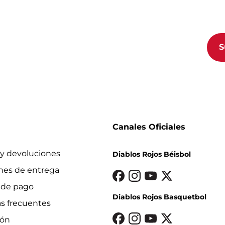
Al s
lusivo, eventos y mucho más!
priv
S
Canales Oficiales
y devoluciones
Diablos Rojos Béisbol
nes de entrega
 de pago
Diablos Rojos Basquetbol
s frecuentes
ión