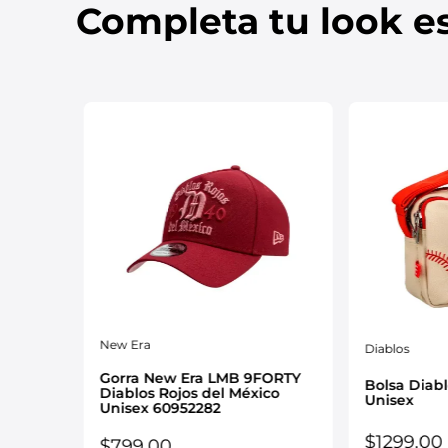
Completa tu look es
New Era
Diablos
FIFTY
Gorra New Era LMB 9FORTY
Bolsa Diab
co
Diablos Rojos del México
Unisex
Unisex 60952282
$
1299
.
00
$
799
.
00