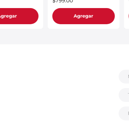
$
799
.
00
Agregar
Agregar
ibir correos electrónicos
rivilegiada sobre nuevos productos,