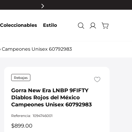
Coleccionables
Estilo
co Campeones Unisex 60792983
Rebajas
Gorra New Era LNBP 9FIFTY
Diablos Rojos del México
Campeones Unisex 60792983
Referencia
:
1094746001
$
899
.
00