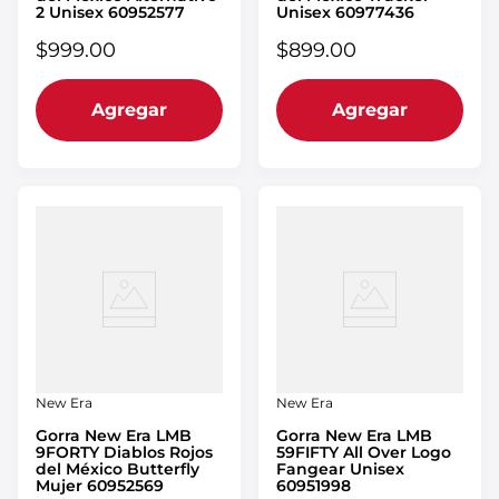
2 Unisex 60952577
Unisex 60977436
$
999
.
00
$
899
.
00
Agregar
Agregar
New Era
New Era
Gorra New Era LMB
Gorra New Era LMB
9FORTY Diablos Rojos
59FIFTY All Over Logo
del México Butterfly
Fangear Unisex
Mujer 60952569
60951998