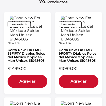
74
Productos
Lanzamiento
Lanzamiento
New Era
New Era
Gorra New Era LMB
Gorra New Era LMB
59FIFTY Diablos Rojos
9FORTY Diablos Rojos
del México x Spider-
del México x Spider-
Man Unisex 61045603
Man Unisex 61045605
$
1499
.
00
$
1099
.
00
Agregar
Agregar