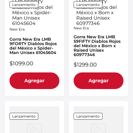
Lanzamiento
Lanzamiento
New Era
New Era
Gorra New Era LMB
Gorra New Era LMB
59FIFTY Diablos Rojos
9FORTY Diablos Rojos
del México x Born x
del México x Spider-
Raised Unisex
Man Unisex 61045604
60977346
$
1099
.
00
$
1299
.
00
Agregar
Agregar
Lanzamiento
Lanzamiento