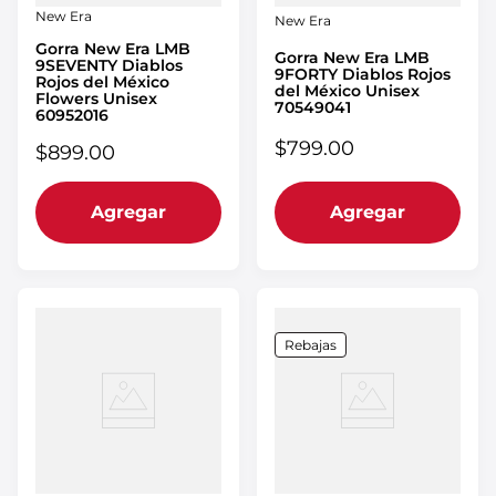
New Era
New Era
Gorra New Era LMB
Gorra New Era LMB
9SEVENTY Diablos
9FORTY Diablos Rojos
Rojos del México
del México Unisex
Flowers Unisex
70549041
60952016
$
799
.
00
$
899
.
00
Agregar
Agregar
Rebajas