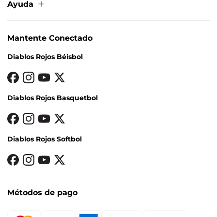
Contacto
Ayuda
Aviso de privacidad
Términos y condiciones
Cambios y devoluciones
Política de Cookies
Condiciones de entrega
Mapa del sitio
Mantente Conectado
Métodos de pago
Preguntas frecuentes
Diablos Rojos Béisbol
Facturación
Diablos Rojos Basquetbol
Diablos Rojos Softbol
Métodos de pago