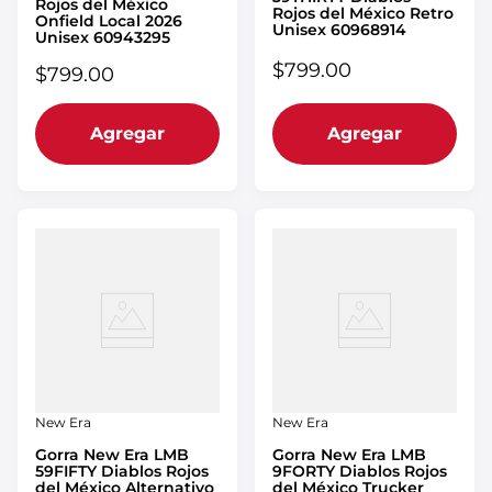
Rojos del México
Rojos del México Retro
Onfield Local 2026
Unisex 60968914
Unisex 60943295
$
799
.
00
$
799
.
00
Agregar
Agregar
New Era
New Era
Gorra New Era LMB
Gorra New Era LMB
59FIFTY Diablos Rojos
9FORTY Diablos Rojos
del México Alternativo
del México Trucker