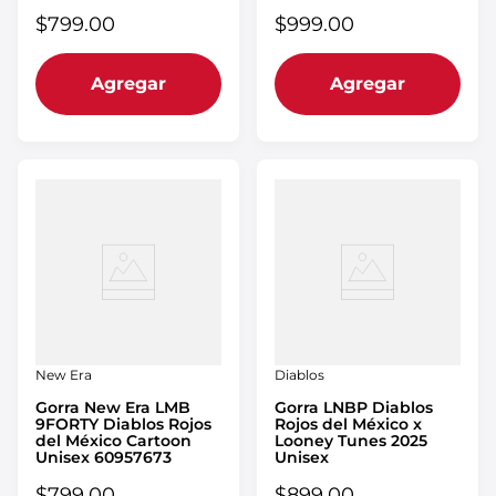
$
799
.
00
$
999
.
00
Agregar
Agregar
New Era
Diablos
Gorra New Era LMB
Gorra LNBP Diablos
9FORTY Diablos Rojos
Rojos del México x
del México Cartoon
Looney Tunes 2025
Unisex 60957673
Unisex
$
799
.
00
$
899
.
00