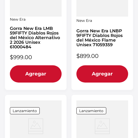
New Era
New Era
Gorra New Era LMB
Gorra New Era LNBP
59FIFTY Diablos Rojos
9FIFTY Diablos Rojos
del México Alternativo
del México Flame
2 2026 Unisex
Unisex 71059359
61000484
$
899
.
00
$
999
.
00
Agregar
Agregar
Lanzamiento
Lanzamiento