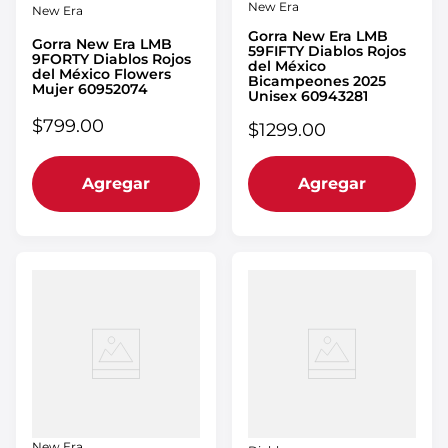
New Era
New Era
Gorra New Era LMB
Gorra New Era LMB
59FIFTY Diablos Rojos
9FORTY Diablos Rojos
del México
del México Flowers
Bicampeones 2025
Mujer 60952074
Unisex 60943281
$
799
.
00
$
1299
.
00
Agregar
Agregar
New Era