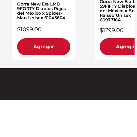
Gorra New Era 
Gorra New Era LMB
59FIFTY Diablos 
9FORTY Diablos Rojos
del México x Bor
del México x Spider-
Raised Unisex
Man Unisex 61045604
60977164
$
1099
.
00
$
1299
.
00
Agregar
Agregar