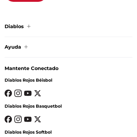
Diablos
Sobre nosotros
Contacto
Ayuda
Aviso de privacidad
Términos y condiciones
Cambios y devoluciones
Política de Cookies
Condiciones de entrega
Mapa del sitio
Mantente Conectado
Métodos de pago
Preguntas frecuentes
Diablos Rojos Béisbol
Facturación
Diablos Rojos Basquetbol
Diablos Rojos Softbol