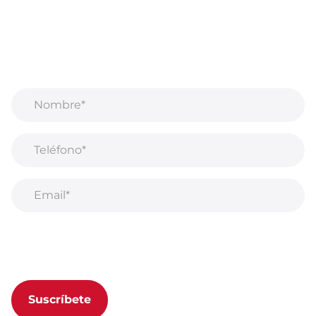
Regístrate para recibir correos electrónicos
¡Recibe información privilegiada sobre nuevos
productos, ventas, contenido exclusivo, eventos y
mucho más!
Al suscribirse a nuestro boletín, acepta nuestra
Política de privacidad.
Suscríbete