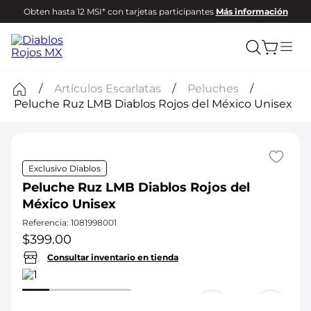
Obten hasta 12 MSI* con tarjetas participantes
Más información
Artículos Escarlatas
Peluches
Peluche Ruz LMB Diablos Rojos del México Unisex
Exclusivo Diablos
Peluche Ruz LMB Diablos Rojos del
México Unisex
Referencia
:
1081998001
$
399
.
00
Consultar inventario en tienda