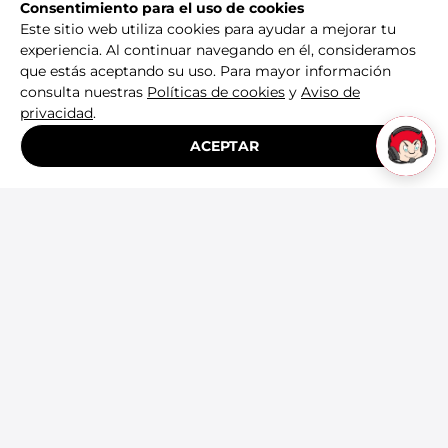
Consentimiento para el uso de cookies
Este sitio web utiliza cookies para ayudar a mejorar tu
experiencia. Al continuar navegando en él, consideramos
que estás aceptando su uso. Para mayor información
consulta nuestras
Políticas de cookies
y
Aviso de
privacidad
.
ACEPTAR
New Era
New Era
Gorra New Era LMB 59FIFTY
Gorra New Era L
Diablos Rojos del México x Born
Diablos Rojos del
x Raised Unisex 60977346
Spider-Man Unis
$
1299
.
00
$
1099
.
00
Agregar
Agre