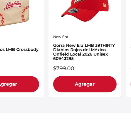
New Era
Gorra New Era LMB 39THIRTY
los LMB Crossbody
Diablos Rojos del México
Onfield Local 2026 Unisex
60943295
$
799
.
00
Agregar
Agregar