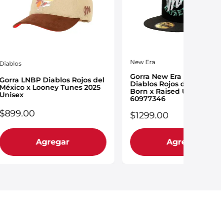
New Era
Diablos
Gorra New Era LMB 59FIF
Gorra LNBP Diablos Rojos del
Diablos Rojos del México 
México x Looney Tunes 2025
Born x Raised Unisex
Unisex
60977346
$
899
.
00
$
1299
.
00
Agregar
Agregar