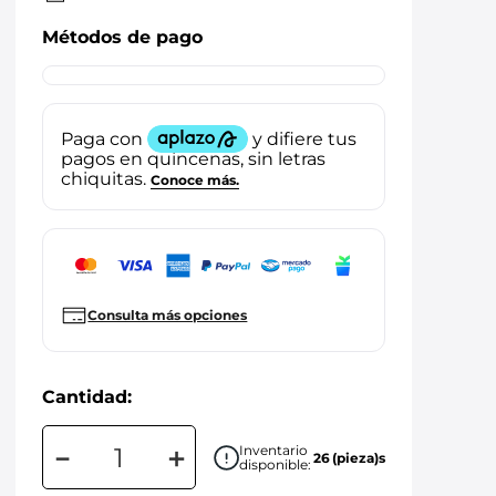
Métodos de pago
Consulta más opciones
Cantidad:
－
＋
Inventario
26
(pieza)s
disponible: