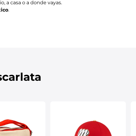
io, a casa o a donde vayas.
xico
.
carlata