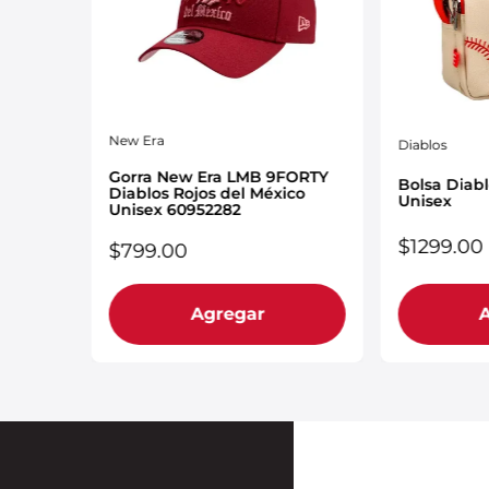
New Era
Diablos
FORTY
Gorra New Era LMB 9FORTY
Bolsa Diab
co
Diablos Rojos del México
Unisex
Unisex 60952282
$
1299
.
00
$
799
.
00
Agregar