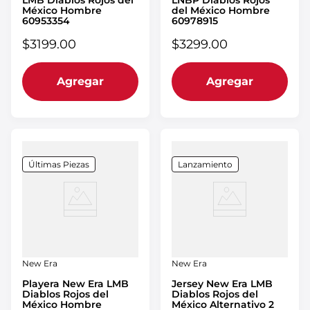
LMB Diablos Rojos del
LNBP Diablos Rojos
México Hombre
del México Hombre
60953354
60978915
$
3199
.
00
$
3299
.
00
Agregar
Agregar
Últimas Piezas
Lanzamiento
New Era
New Era
Playera New Era LMB
Jersey New Era LMB
Diablos Rojos del
Diablos Rojos del
México Hombre
México Alternativo 2