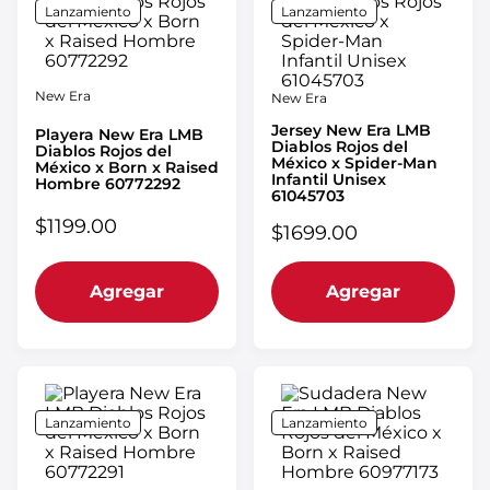
Lanzamiento
Lanzamiento
New Era
New Era
Jersey New Era LMB
Playera New Era LMB
Diablos Rojos del
Diablos Rojos del
México x Spider-Man
México x Born x Raised
Infantil Unisex
Hombre 60772292
61045703
$
1199
.
00
$
1699
.
00
Agregar
Agregar
Lanzamiento
Lanzamiento