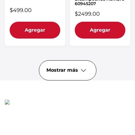
60945207
$
499
.
00
$
2499
.
00
Agregar
Agregar
Mostrar más
Regístrate para recibir correos electrónicos
¡Recibe información privilegiada sobre nuevos
productos, ventas, contenido exclusivo, eventos y