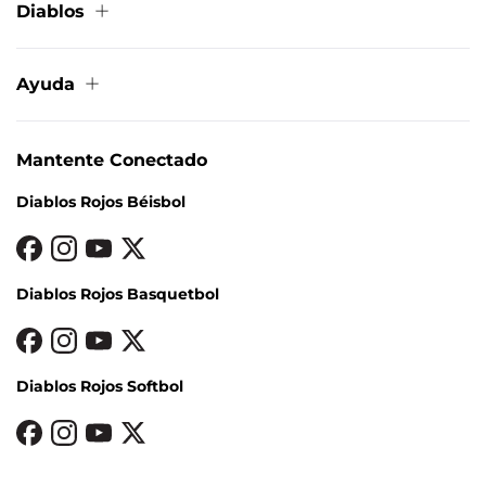
Diablos
Sobre nosotros
Contacto
Ayuda
Aviso de privacidad
Términos y condiciones
Cambios y devoluciones
Política de Cookies
Condiciones de entrega
Mapa del sitio
Mantente Conectado
Métodos de pago
Preguntas frecuentes
Diablos Rojos Béisbol
Facturación
Diablos Rojos Basquetbol
Diablos Rojos Softbol