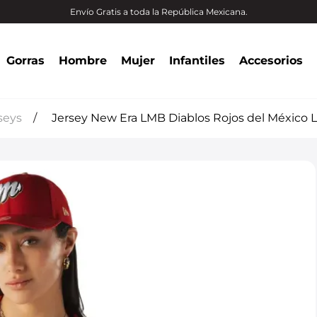
Envío Gratis a toda la República Mexicana.
Gorras
Hombre
Mujer
Infantiles
Accesorios
seys
Jersey New Era LMB Diablos Rojos del México 