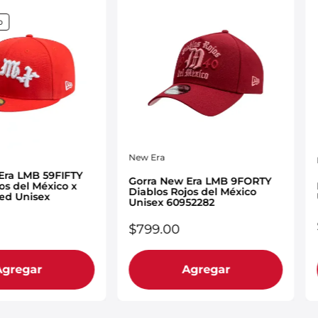
o
New Era
Era LMB 59FIFTY
Gorra New Era LMB 9FORTY
os del México x
Diablos Rojos del México
sed Unisex
Unisex 60952282
$
799
.
00
Agregar
Agregar