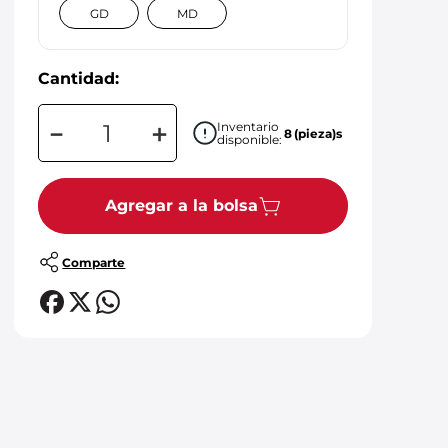
GD
MD
Cantidad:
－
＋
Inventario
8
(pieza)s
disponible:
Agregar a la bolsa
Comparte