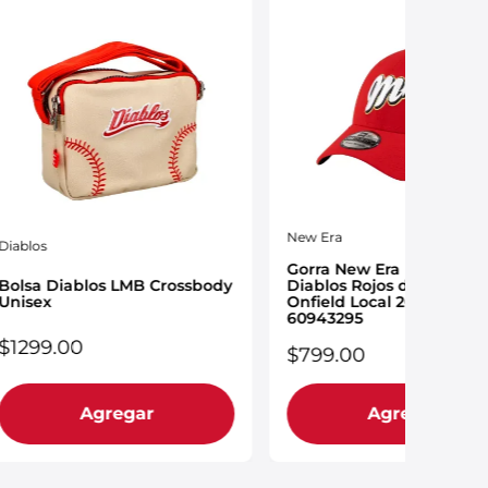
New Era
Diablos
Gorra New Era LMB 39TH
Bolsa Diablos LMB Crossbody
Diablos Rojos del México
Unisex
Onfield Local 2026 Unise
60943295
$
1299
.
00
$
799
.
00
Agregar
Agregar