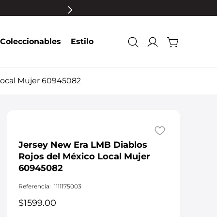
Coleccionables
Estilo
Local Mujer 60945082
Jersey New Era LMB Diablos
Rojos del México Local Mujer
60945082
Referencia
:
1111175003
$
1599
.
00