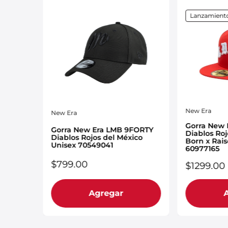
Lanzamient
New Era
New Era
FIFTY
Gorra New 
Gorra New Era LMB 9FORTY
co x
Diablos Roj
Diablos Rojos del México
Born x Rai
Unisex 70549041
60977165
$
799
.
00
$
1299
.
00
Agregar