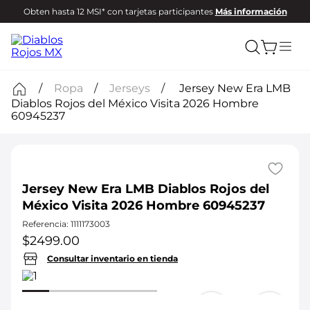
Obten hasta 12 MSI* con tarjetas participantes
Más información
Ropa
Jerseys
Jersey New Era LMB
Diablos Rojos del México Visita 2026 Hombre
60945237
Jersey New Era LMB Diablos Rojos del
México Visita 2026 Hombre 60945237
Referencia
:
1111173003
$
2499
.
00
Consultar inventario en tienda