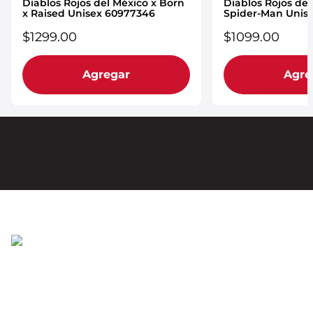
Diablos Rojos del México x Born
Diablos Rojos del
x Raised Unisex 60977346
Spider-Man Unis
$
1299
.
00
$
1099
.
00
Agregar
Agre
Regístrate para recibir correos electrónicos
¡Recibe información privilegiada sobre nuevos