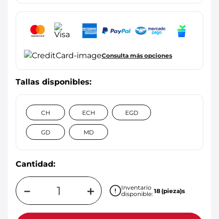
Consulta más opciones
CH
ECH
EGD
GD
MD
Cantidad:
－
＋
Inventario
18
(pieza)s
disponible: