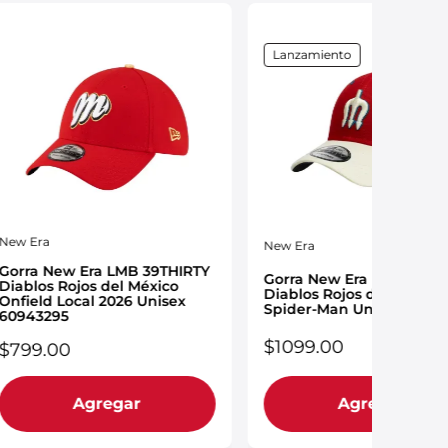
Lanzamiento
New Era
New Era
Gorra New Era LMB 39THIRTY
Gorra New Era LMB 9FOR
Diablos Rojos del México
Diablos Rojos del México 
Onfield Local 2026 Unisex
Spider-Man Unisex 6104
60943295
$
1099
.
00
$
799
.
00
Agregar
Agregar