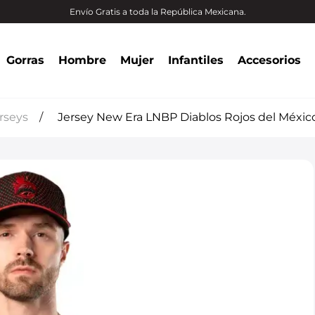
Envío Gratis a toda la República Mexicana.
Gorras
Hombre
Mujer
Infantiles
Accesorios
rseys
Jersey New Era LNBP Diablos Rojos del Méx