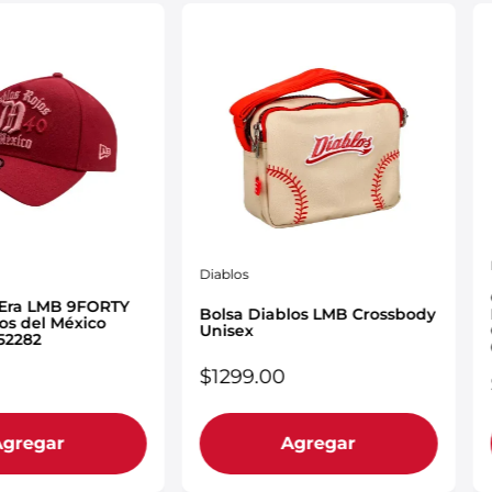
Diablos
 Era LMB 9FORTY
Bolsa Diablos LMB Crossbody
os del México
Unisex
52282
$
1299
.
00
Agregar
Agregar