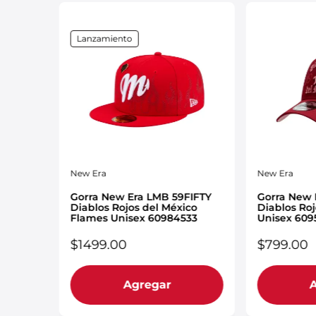
Lanzamiento
New Era
New Era
FORTY
Gorra New Era LMB 59FIFTY
Gorra New
co
Diablos Rojos del México
Diablos Roj
Flames Unisex 60984533
Unisex 609
$
1499
.
00
$
799
.
00
Agregar