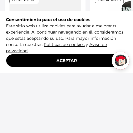
Consentimiento para el uso de cookies
Este sitio web utiliza cookies para ayudar a mejorar tu
experiencia. Al continuar navegando en él, consideramos
que estás aceptando su uso. Para mayor información
New Era
consulta nuestras
Políticas de cookies
y
Aviso de
privacidad
.
Gorra New Era LM
ACEPTAR
Diablos Rojos del
New Era
x Raised Unisex 
Gorra New Era LMB 59FIFTY
Diablos Rojos del México x Born
x Raised Unisex 60977346
$
1299
.
00
$
1299
.
00
Agregar
Agre