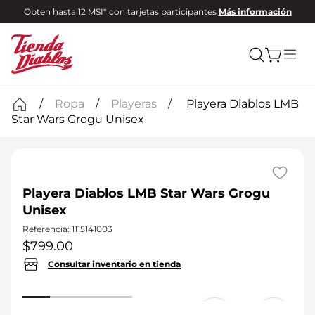
Obten hasta 12 MSI* con tarjetas participantes
Más información
Ropa
Playeras
Playera Diablos LMB
Star Wars Grogu Unisex
Playera Diablos LMB Star Wars Grogu
Unisex
Referencia
:
1115141003
$
799
.
00
Consultar inventario en tienda