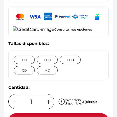
Consulta más opciones
CH
ECH
EGD
GD
MD
Cantidad:
－
＋
Inventario
2
(pieza)s
disponible: